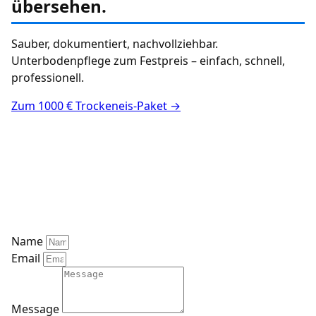
übersehen.
Sauber, dokumentiert, nachvollziehbar.
Unterbodenpflege zum Festpreis – einfach, schnell,
professionell.
Zum 1000 € Trockeneis-Paket →
Mozart Car Classics
Schwalmtalstrasse 3
34613 Schwalmstadt
marc@mozartcarclassics.com
0170 – 6293683 (Tel / WhatsApp)
Name
Email
Message