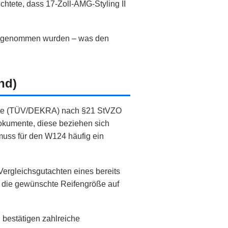
htete, dass 17‑Zoll‑AMG‑Styling II
 vorgenommen wurden – was den
nd)
ahme (TÜV/DEKRA) nach §21 StVZO
Dokumente, diese beziehen sich
 muss für den W124 häufig ein
Vergleichsgutachten eines bereits
s die gewünschte Reifengröße auf
 bestätigen zahlreiche