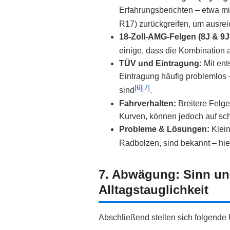
Erfahrungsberichten – etwa mi
R17) zurückgreifen, um ausre
18‑Zoll‑AMG‑Felgen (8J & 9J
einige, dass die Kombination 
TÜV und Eintragung:
Mit ent
Eintragung häufig problemlos 
[6]
[7]
sind
.
Fahrverhalten:
Breitere Felge
Kurven, können jedoch auf sch
Probleme & Lösungen:
Klein
Radbolzen, sind bekannt – hie
7. Abwägung: Sinn un
Alltagstauglichkeit
Abschließend stellen sich folgende