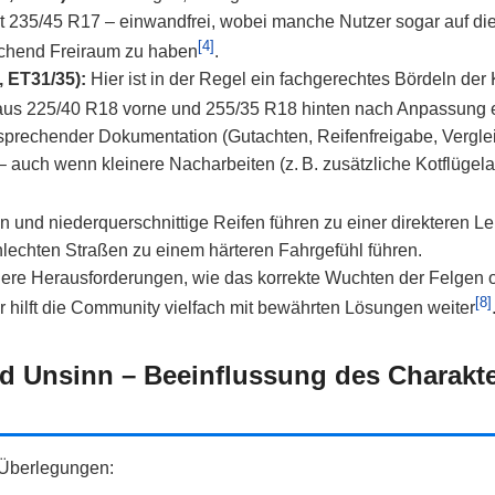
t 235/45 R17 – einwandfrei, wobei manche Nutzer sogar auf di
[4]
ichend Freiraum zu haben
.
, ET31/35):
Hier ist in der Regel ein fachgerechtes Bördeln der K
aus 225/40 R18 vorne und 255/35 R18 hinten nach Anpassung ei
sprechender Dokumentation (Gutachten, Reifenfreigabe, Vergle
– auch wenn kleinere Nacharbeiten (z. B. zusätzliche Kotflüge
n und niederquerschnittige Reifen führen zu einer direkteren L
lechten Straßen zu einem härteren Fahrgefühl führen.
ere Herausforderungen, wie das korrekte Wuchten der Felgen 
[8]
r hilft die Community vielfach mit bewährten Lösungen weiter
d Unsinn – Beeinflussung des Charakte
 Überlegungen: