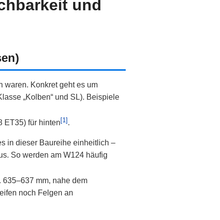
chbarkeit und
sen)
n waren. Konkret geht es um
asse „Kolben“ und SL). Beispiele
[1]
 ET35) für hinten
.
in dieser Baureihe einheitlich –
s. So werden am W124 häufig
a. 635–637 mm, nahe dem
Reifen noch Felgen an