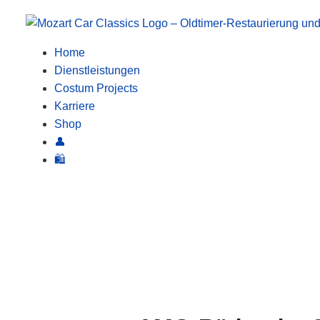
Zum
Inhalt
Home
springen
Dienstleistungen
Costum Projects
Karriere
Shop
👤
🛍️