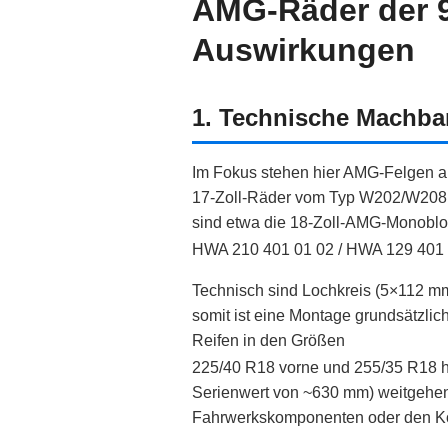
AMG-Räder der 
Auswirkungen
1. Technische Machbar
Im Fokus stehen hier AMG-Felgen au
17‑Zoll‑Räder vom Typ W202/W208 
sind etwa die 18‑Zoll‑AMG‑Monoblo
HWA 210 401 01 02 / HWA 129 401 01
Technisch sind Lochkreis (5×112 mm
somit ist eine Montage grundsätzlic
Reifen in den Größen
225/40 R18 vorne und 255/35 R18 h
Serienwert von ~630 mm) weitgehend
Fahrwerkskomponenten oder den Kot