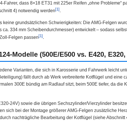
-Fahrer, dass 8×18 ET31 mit 225er Reifen „ohne Probleme“ pa
[1]
chnitt 4) notwendig werden
.
s keine grundsätzlichen Schwierigkeiten: Die AMG-Felgen wurd
s ca. 334 mm Scheibendurchmesser) entwickelt – sodass selbs
[1]
Zoll‑Felgen passen
.
124-Modelle (500E/E500 vs. E420, E320,
dene Varianten, die sich in Karosserie und Fahrwerk leicht un
eiligung) fällt durch ab Werk verbreiterte Kotflügel und eine c
rmalen 300E bündig am Radlauf sitzt, beim 500E tiefer, da die 
20‑24V) sowie die übrigen Sechszylinder/Vierzylinder besitz
en sich bei der Montage größerer AMG‑Felgen zusätzliche Her
e durch nachträgliche Bearbeitung der Kotflügel (siehe Abschnitt