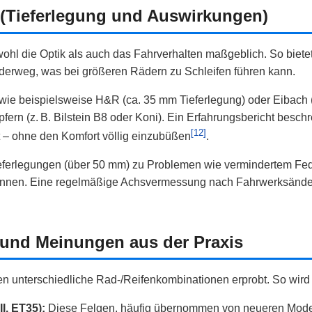
 (Tieferlegung und Auswirkungen)
ohl die Optik als auch das Fahrverhalten maßgeblich. So biet
ederweg, was bei größeren Rädern zu Schleifen führen kann.
 wie beispielsweise H&R (ca. 35 mm Tieferlegung) oder Eibach 
fern (z. B. Bilstein B8 oder Koni). Ein Erfahrungsbericht besch
[12]
 – ohne den Komfort völlig einzubüßen
.
ieferlegungen (über 50 mm) zu Problemen wie vermindertem Fed
önnen. Eine regelmäßige Achsvermessung nach Fahrwerksänder
 und Meinungen aus der Praxis
 unterschiedliche Rad‑/Reifenkombinationen erprobt. So wird b
I, ET35):
Diese Felgen, häufig übernommen von neueren Mode