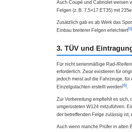
Auch Coupé und Cabriolet weisen ve
Felgen (z. B. 7,5×17 ET35) mit 235
Zusätzlich gab es ab Werk das Spor
[5
Einbau breiterer Felgen erleichtert
3. TÜV und Eintragung
Für nicht serienmäßige Rad‑/Reif
erforderlich. Zwar existieren für 
jedoch meist auf die Fahrzeuge, für
[6]
Einzelgutachten erstellt werden
.
Zur Vorbereitung empfiehlt es sich
umgerüsteten W124 mitzuführen. Ein
der betreffenden Felge zulässig ist, 
Auch wenn manche Prüfer in alten B