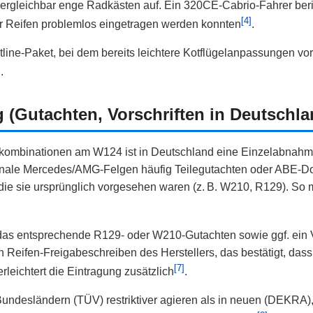
rgleichbar enge Radkästen auf. Ein 320CE‑Cabrio-Fahrer beric
[4]
er Reifen problemlos eingetragen werden konnten
.
tline‑Paket, bei dem bereits leichtere Kotflügelanpassungen
]
.
 (Gutachten, Vorschriften in Deutschla
enkombinationen am W124 ist in Deutschland eine Einzelabn
originale Mercedes/AMG‑Felgen häufig Teilegutachten oder ABE-
 die sie ursprünglich vorgesehen waren (z. B. W210, R129). So
, das entsprechende R129‑ oder W210‑Gutachten sowie ggf. ein 
 Reifen‑Freigabeschreiben des Herstellers, das bestätigt, das
[7]
erleichtert die Eintragung zusätzlich
.
undesländern (TÜV) restriktiver agieren als in neuen (DEKRA),