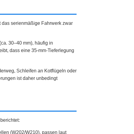
et das serienmäßige Fahrwerk zwar
(ca. 30–40 mm), häufig in
reibt, dass eine 35‑mm‑Tieferlegung
erweg, Schleifen an Kotflügeln oder
ungen ist daher unbedingt
erichtet:
llen (W202/W210), passen laut