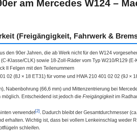
90er am Mercedes W124 – Ma
keit (Freigängigkeit, Fahrwerk & Brem
s den 90er Jahren, die ab Werk nicht für den W124 vorgesehe
(C‑Klasse/CLK) sowie 18‑Zoll‑Räder vom Typ W210/R129 (E‑Kl
ck II Felgen mit den Teilenummern
 02 (8J × 18 ET31) für vorne und HWA 210 401 02 02 (9J × 18
), Nabenbohrung (66,6 mm) und Mittenzentrierung bei Mercedes 
h möglich. Entscheidend ist jedoch die
Freigängigkeit
im Radhau
[2]
inten verwendet
. Dadurch bleibt der Gesamtdurchmesser (c
 erhalten. Wichtig ist, dass bei vollem Lenkeinschlag weder 
flügeln schleifen.