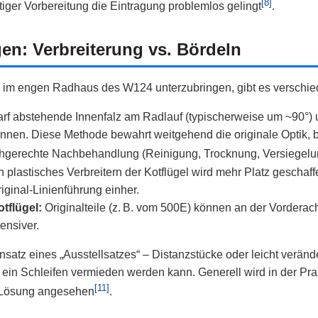
[8]
tiger Vorbereitung die Eintragung problemlos gelingt
.
en: Verbreiterung vs. Bördeln
 im engen Radhaus des W124 unterzubringen, gibt es verschie
arf abstehende Innenfalz am Radlauf (typischerweise um ~90°) 
nnen. Diese Methode bewahrt weitgehend die originale Optik, b
hgerechte Nachbehandlung (Reinigung, Trocknung, Versiegelung
 plastisches Verbreitern der Kotflügel wird mehr Platz geschaffen
iginal-Linienführung einher.
tflügel:
Originalteile (z. B. vom 500E) können an der Vorderac
ensiver.
nsatz eines „Ausstellsatzes“ – Distanzstücke oder leicht veränd
ein Schleifen vermieden werden kann. Generell wird in der Pra
[11]
e Lösung angesehen
.