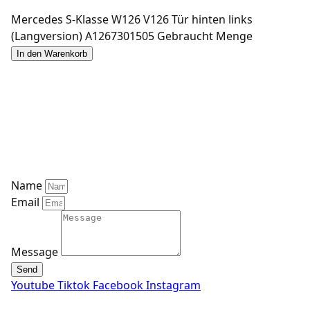
Mercedes S-Klasse W126 V126 Tür hinten links
(Langversion) A1267301505 Gebraucht Menge
In den Warenkorb
Mozart Car Classics
Schwalmtalstrasse 3
34613 Schwalmstadt
marc@mozartcarclassics.com
0170 – 6293683 (Tel / WhatsApp)
Name
Email
Message
Send
Youtube
Tiktok
Facebook
Instagram