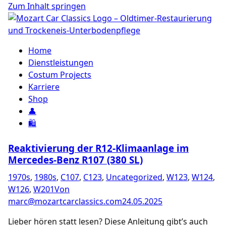
Zum Inhalt springen
Home
Dienstleistungen
Costum Projects
Karriere
Shop
👤
🛍️
Reaktivierung der R12-Klimaanlage im
Mercedes-Benz R107 (380 SL)
1970s
,
1980s
,
C107
,
C123
,
Uncategorized
,
W123
,
W124
,
W126
,
W201
Von
marc@mozartcarclassics.com
24.05.2025
Lieber hören statt lesen? Diese Anleitung gibt’s auch