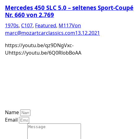
Mercedes 450 SLC 5.0 – seltenes Sport-Coupé
Nr. 660 von 2.769
1970s
,
C107
,
Featured
,
M117
Von
marc@mozartcarclassics.com
13.12.2021
https://youtu.be/qz9DNgVxc-
Uhttps://youtu.be/6Q0RlobBoAA
Mozart Car Classics
Schwalmtalstrasse 3
34613 Schwalmstadt
marc@mozartcarclassics.com
0170 – 6293683 (Tel / WhatsApp)
Name
Email