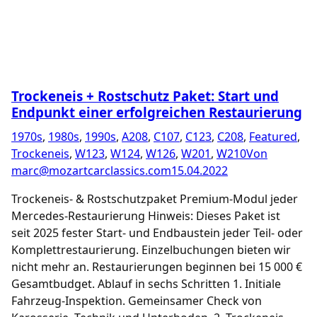
Trockeneis + Rostschutz Paket: Start und
Endpunkt einer erfolgreichen Restaurierung
1970s
,
1980s
,
1990s
,
A208
,
C107
,
C123
,
C208
,
Featured
,
Trockeneis
,
W123
,
W124
,
W126
,
W201
,
W210
Von
marc@mozartcarclassics.com
15.04.2022
Trockeneis- & Rostschutzpaket Premium-Modul jeder
Mercedes-Restaurierung Hinweis: Dieses Paket ist
seit 2025 fester Start- und Endbaustein jeder Teil- oder
Komplett­restaurierung. Einzelbuchungen bieten wir
nicht mehr an. Restaurierungen beginnen bei 15 000 €
Gesamt­budget. Ablauf in sechs Schritten 1. Initiale
Fahrzeug-Inspektion. Gemeinsamer Check von