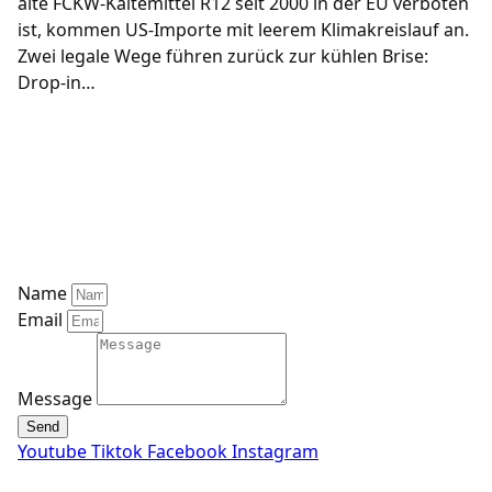
alte FCKW-Kältemittel R12 seit 2000 in der EU verboten
ist, kommen US-Importe mit leerem Klimakreislauf an.
Zwei legale Wege führen zurück zur kühlen Brise:
Drop-in…
Mozart Car Classics
Schwalmtalstrasse 3
34613 Schwalmstadt
marc@mozartcarclassics.com
0170 – 6293683 (Tel / WhatsApp)
Name
Email
Message
Send
Youtube
Tiktok
Facebook
Instagram