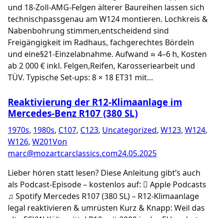
und 18-Zoll-AMG-Felgen älterer Baureihen lassen sich
technischpassgenau am W124 montieren. Lochkreis &
Nabenbohrung stimmen,entscheidend sind
Freigängigkeit im Radhaus, fachgerechtes Bördeln
und eine§21-Einzelabnahme. Aufwand ≈ 4–6 h, Kosten
ab 2 000 € inkl. Felgen,Reifen, Karosseriearbeit und
TÜV. Typische Set-ups: 8 × 18 ET31 mit…
Reaktivierung der R12-Klimaanlage im
Mercedes-Benz R107 (380 SL)
1970s
,
1980s
,
C107
,
C123
,
Uncategorized
,
W123
,
W124
,
W126
,
W201
Von
marc@mozartcarclassics.com
24.05.2025
Lieber hören statt lesen? Diese Anleitung gibt’s auch
als Podcast-Episode – kostenlos auf:  Apple Podcasts
♫ Spotify Mercedes R107 (380 SL) – R12-Klimaanlage
legal reaktivieren & umrüsten Kurz & Knapp: Weil das